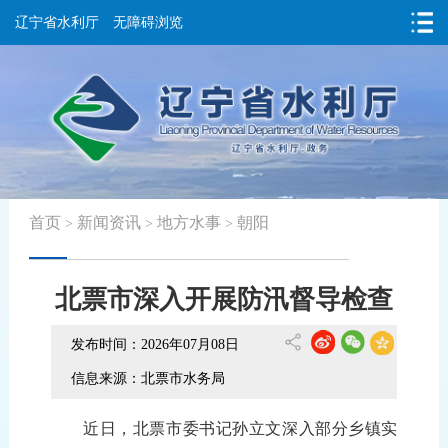
辽宁省水利厅
无障碍浏览
首页
新闻资讯
地方水事
朝阳
>
>
>
北票市深入开展防汛督导检查
发布时间：2026年07月08日
信息来源：北票市水务局
近
日
，
北
票
市委书记孙立文深入
部分乡镇
实