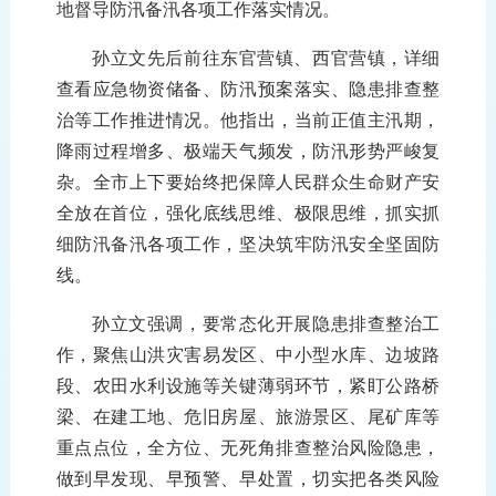
地
督导
防汛备汛
各项
工作
落实情况
。
孙立文
先后
前往
东官营镇
、
西官营镇，详细
查
看
应急物资储备
、防汛
预案落实
、
隐患排查整
治
等
工作推进
情况。他指出，当前正值
主
汛期，
降雨过程增多、极端天气频发，防汛形势严峻复
杂。全市上下要始终把保障人民
群众
生命
财产
安
全放在首位，强化底线思维、极限思维，
抓实抓
细防汛备汛各项工作，
坚决筑牢防汛安全坚固防
线
。
孙立文强调，要常态化开展隐患排查整治
工
作
，
聚焦
山洪灾害
易发区
、中小
型
水库、边坡路
段、农田水利
设施
等
关键
薄弱
环节
，
紧盯
公路
桥
梁
、
在建工地、危旧房屋、旅游景区、尾矿库等
重点
点
位，
全方位、无死角排查整治风险隐患，
做到早发现、早预警、早处置，
切实
把
各类
风险