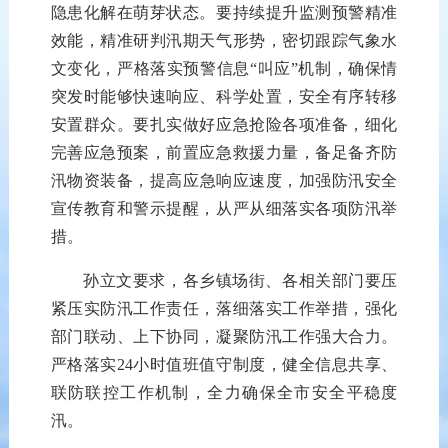
隐患化解在萌芽状态。要
持续
提
升
监测预警精准
效能
，精准研判汛期
天气
形势，密切
跟踪气象水
文
变化，严格落实预警
信息
“叫应”机制，确保
情
突发时能够快速响应、科学处置，安全有序转移
安置群众。要
扎实
做好应急抢险
各项
准备，细化
完善
应急预案，前置
应急
救援力量，备足
备齐
防
汛
物资
装备
，提高
应急
响应速度，加强
防汛
安全
宣传
教育和警示提醒，
从严从细落实各项防汛举
措
。
孙立文要求，各乡镇场街、各
相关
部门
要压
紧压实
防汛
工作责任，
落细
落实
工作举措，强化
部门联动、上下协同，
凝聚防汛
工作
强大
合力。
严格落实24小时值班值守制度，健全信息共享
、
联防联控
工作
机制，全力
确保
全市
安全
平稳
度
汛。