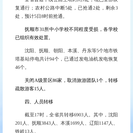
复通行；农村公路中断5处，已抢通2处，剩余3
处，
预计
5日8时前抢通。
抚顺市31所中小学校不同程度受损，各学校
已组织有效处置。
沈阳、抚顺、朝阳、本溪、丹东等5个地市铁
塔基站停电共计94个，已通过发电油机发电恢复
46个
。
关闭A级景区86家，取消旅游团队1个，转移
疏散游客15人。
四、人员转移
截至1
7
时，全省共转移
6903
人。其中，沈阳
201
人、抚顺3
843
人、
本溪1699人、辽阳1147人、
铁岭13人。