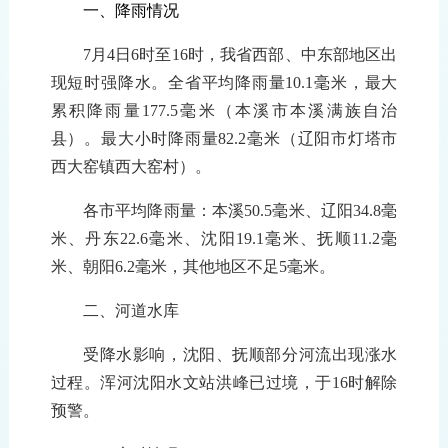
一、降雨情况
7月
4
日
6
时至
1
6
时，我省
西部、中东部地区出
现短时强降水。
全省平均降雨量
10.1毫米
，
最大
累积降雨量
177.5
毫米
（
本溪市本溪满族自治
县
）
。最大小时降雨量
82.2
毫米
（
辽阳市灯塔市
西大窑镇西大窑村
）
。
各市平均降雨量：本溪50.5
毫米
、辽阳34.8
毫
米
、丹东22.6
毫米
、沈阳19.1
毫米
、抚顺11.2
毫
米
、朝阳6.2
毫米
，其他
地区不足5
毫米
。
二、河道
水库
受降水影响
，
沈阳、抚顺部分河流出现涨水
过程。浑河沈阳水文站洪峰已过境，于16时解除
预警。