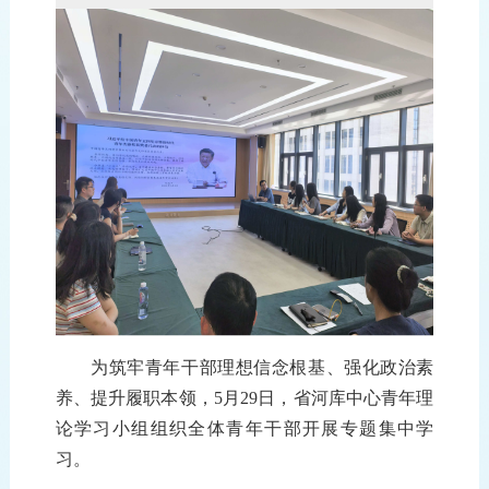
为
筑牢
青年
干部
理想信念
根基
、
强化
政治素
养
、
提升
履职
本领
，
5月29日
，省河库中心青年理
论学习小组组织全体青年干部开展
专题
集中学
习
。