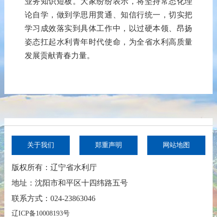
业务知识短板。
大家纷纷表示，
将
坚
持
常态化理
论自学，
做到
学思用贯通、知信行统一，
切实
把
学习成效落实到具体工作中，以过硬本领、昂扬
姿态扛起水利青年时代使命，为全省
水利
高质量
发展贡献青春力量。
关于我们
郑重声明
网站地图
版权所有：辽宁省水利厅
地址：沈阳市和平区十四纬路五号
联系方式：024-23863046
辽ICP备10008193号