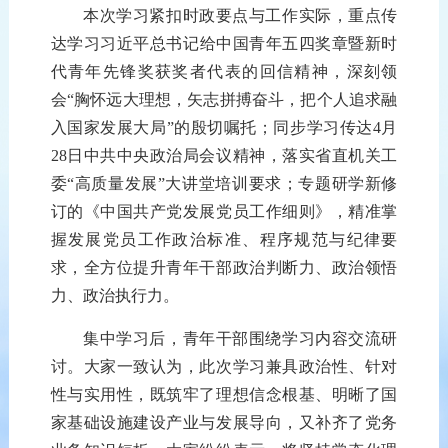
本次学习
紧扣时政要点与工作实际，重点传
达
学习
习近平
总书记
给中国青年五四奖章暨新时
代青年先锋奖获奖者代表的回信
精神
，
深刻领
会
“胸怀远大理想，矢志拼搏奋斗，把个人追求融
入国家发展大局”
的殷切嘱托
；
同步
学习传达
4月
28日中共
中央政治局会议
精神
，
落实
省直机关工
委
“
高质量发展
”
大讲堂
培训
要求
；
专题研学新
修
订
的《中国共产党发展党员工作细则》
，
精准
掌
握发展党员工作政治标准、程序规范与纪律要
求，
全方位提升青年
干部
政治判断力、政治领悟
力、政治执行力。
集中学习
后，青年干部围绕
学习内容
交流研
讨。大家
一致
认为
，此次学习
兼具政治
性
、
针对
性
与
实用性，既筑牢了理想信念根基
、
明晰了国
家基础设施建设
产业
与发展
导向
，又补齐了
党务