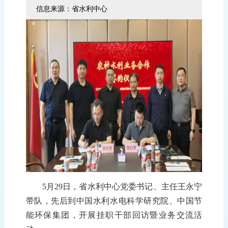
信息来源：省水利中心
5月29日，
省
水利中心
党委书记、主任王永宁
带队
，先后
到
中国水利水电科学研究院、中国节
能环保集团
，
开展挂职干部
回访
暨业务交流活