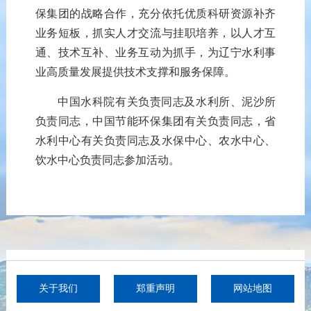
保集团的战略合作，
充分
依托优质科研资源补齐
业务短板，
抓实
人才交流
与
挂职
培养
，以人才互
通、技术互补、业务
互
动
为抓手
，
为辽宁水利事
业高质量发展提供技术支撑和服务保障
。
中国水科院
有关负责同志
及水利所、泥沙所
负责同志
，
中国节能环保集团
有关负责同志，
省
水利中心
有关负责同志及
水保中心
、农水中心
、
饮水中心
负责
同志参加
活动。
关于我们
郑重声明
网站地图