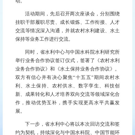
动
。
活动期间，
先后召开两次
座谈
会
，
分别
围绕
挂职干部
履职尽责
、成长锻炼
、
工作衔接
、
人才
交流
等情况深入沟通，并就
农村水利建设、水土
保持等业务
工作
进行
交流。
同时
，
省水利中心
与
中国
水
科院
水利
研究所
举行
业务合作协议签订仪式，
签
署
了
《农村水利
业务合作协议》
和
《水土保持业务合作协议》
。
双方
有信心并有决心
聚焦
“十五五”期间
农
村
水
利、
水土保持、
农村供水、数字孪生、科技创
新、成果转化和人才培养
双向交流
等
领域深化
合
作
，
推动优势
互补，携手实现更高水平共赢发
展。
下一步，
省
水利中心将以本次
回访
交流
和
签
约为
契机
，持续深化与
中国水科院
、中国节能环