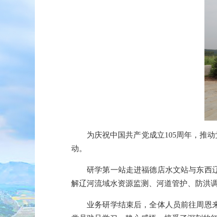
为庆祝
中国共产党成立
105
周年，
推动
动
。
研学
第一
站
走进
福德店水文站
与
东西
解辽河流域水资源监测、河道管护、防洪
业务
研学
结束
后，全体人员前往周恩