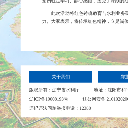
党
员驻足
学习
、静心感悟，接受了
深刻的
此次
活动将红色铸魂
教育
与水利
业务
力
。大家
表示，
将传承红色
精神
，
立足岗
关于我们
郑
版权所有：辽宁省水利厅
地址：沈阳市和
辽ICP备10008193号
辽公网安备 210102020
违纪违法问题举报电话：12388