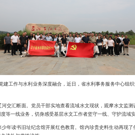
党建工作与水利业务深度融合，近日，
省
水利
事务服务
中心组织
辽河
交汇断面
。
党员干部
实地
查看
流域水文现状
，
观摩水文监测
调度等
一线
业务
，
切身感受
基层水
文工作者
坚守一线
、守护流域
来少年读书旧址纪念馆开展红色
教育。馆内珍贵
史料生动再现
了