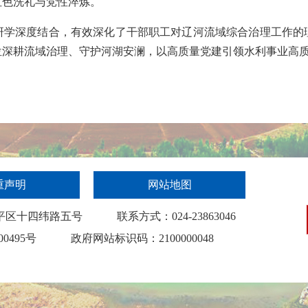
红色洗礼
与
党性
淬炼。
研学
深度
结合，
有效
深化了干部职工对辽河流域
综合
治理工作的
位
深耕流域治理、
守护
河
湖
安澜
，
以高质量党建引领水利事业高
重声明
网站地图
平区十四纬路五号
联系方式：024-23863046
00495号
政府网站标识码：2100000048