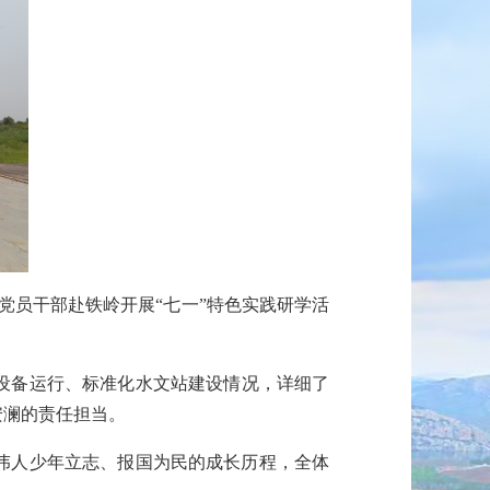
党员干部赴铁岭开展
“七一”
特色
实践
研学
活
设备运行、标准
化
水文站建设
情况
，
详细
了
安澜的
责任
担当。
伟人少年
立志
、
报国
为民
的成长历程，全体