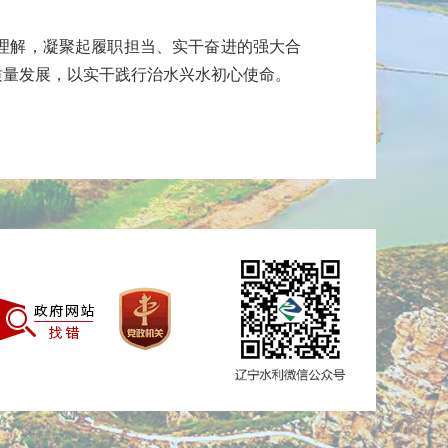
理解
，
凝聚起
履职担当、实干奋进的强大合
质量发展，
以
实干
践行治水兴水初心使命
。