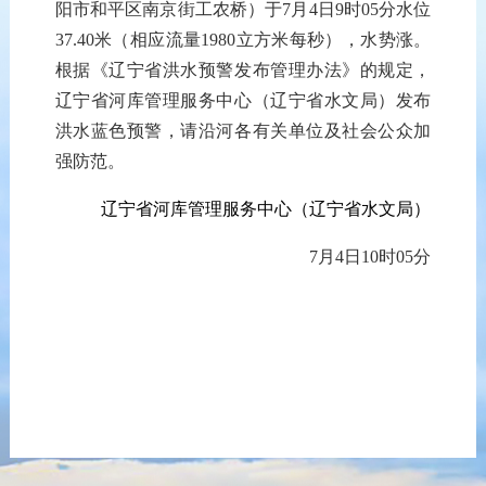
阳市和平区南京街工农桥
）
于7
月
4
日
9
时
05分
水位
37.40
米（相应流量
1980
立方米每秒）
，
水势涨
。
根据《辽宁省洪水预警发布管理办法》的规定，
辽宁省河库管理服务中心（辽宁省水文局）发布
洪水蓝色预警，请沿河各有关单位及社会公众加
强防范。
辽宁省河库管理服务中心（辽宁省水文局）
7
月
4
日
10
时
05分