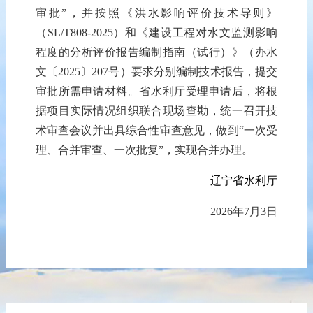
审批”，
并按照
《洪水影响评价技术导则》
（SL/T808-2025）
和
《建设工程对水文监测影响
程度的分析评价报告编制指南（试行）》
（
办水
文
〔
2025
〕
207号
）
要求分别编制技术报告
，
提交
审批所需申请材料
。
省水利厅受理申请后，
将根
据项目实际情况
组织联合现场查勘，
统一召开
技
术审查会议
并
出具综合性审查意见
，
做到
“一次受
理、合并审查、一次批复”，
实现合并办理。
辽宁省水利厅
2026年
7
月
3
日