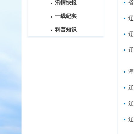
省
汛情快报
一线纪实
辽
科普知识
辽
辽
浑
辽
辽
辽