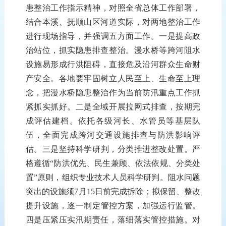
患
整治
工作
指示
精神
，
对照
全省
总体
工作
部署
，
结合
本溪、抚顺山区河道实际
，
对两地
整治工作
进行
现场
指导
，并
强调五方面工作。
一
是
提高政
治站位，抓实隐患排查整治。漫水桥等跨河阻水
设施
易
形成
行洪
阻碍
，直接
危及
沿河
群众生命财
产安全。
各地
要牢固树立人民至上、生命至上理
念，
把
漫水桥隐患整治作为当前防汛重点工作抓
紧抓实抓好。
二
是
全域
开展
拉网式排查，按期完
成评估建档。
依托
各级河长、水管员等基层
队
伍
，
全面完成
跨河交通设施排查与防洪影响评
估
。
三
是
坚持科学研判，分类推进
整改
处置
。严
格遵循“防洪优先、民生兼顾、依法依规、分类处
置”原则，组织专业技术人员
科学研判
。
阻水
问题
突出
的
设施
须
7月15日前完成拆除
；
拟
保留、整改
提升
设施，
逐
一
制定管控方案，加强运行
监
管
。
四
是
压紧
压实汛期责任，
落细
落实管控措施。对