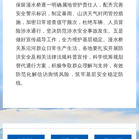
保留
漫水桥
逐一
明确
属地管护责任人，
配齐
完善
安全
警示标识，
制定
暴雨、山洪
天气
封闭管控措
施，加密日常巡查值守
频次
，
杜绝
车辆、人员
冒
险涉水通行，
坚决
防范涉水安全事故
发生
。
五
是
做好宣传疏导
工作
，
全力
维护基层稳定。漫水桥
关系沿河群众
日常
生产生活，
各地
要
扎实开展
防
洪安全及
相关
法律法规
科普
宣传
，
科学
统筹规划
替代通行方案，
积极
争取群众理解
与
支持，
有效
防范
化解
信访舆情风险
，
筑牢基层安全稳定防
线
。