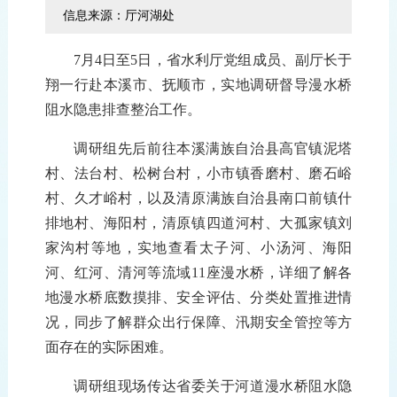
信息来源：厅河湖处
7月4日至5日，省水利厅党组成员、副厅长于
翔一行赴本溪市、抚顺市
，
实地调研督导漫水桥
阻水隐患排查整治工作
。
调研组先后
前往
本溪
满族自治
县高官镇泥塔
村、
法台村、松树台村，小市镇香磨村、磨石峪
村、久才峪村，以及
清原
满族自治
县南口前镇什
排地村、海阳村，清原镇四道河村、大孤家镇刘
家沟村
等地
，
实地查看太子河、小汤河、
海阳
河、红河、清河
等
流域
11座漫水桥
，详细了解
各
地
漫水桥底数摸排、
安全
评估、分类处置
推进
情
况
，
同步了解
群众出行保障、汛期安全管控等方
面存在的实际困难。
调研组
现场传达省委
关于
河道漫水桥阻水隐