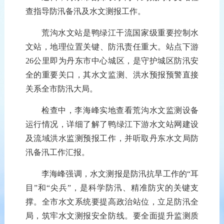
查
指导
防汛备汛
及水文
测报
工作。
荒沟水文站
是鸭绿江干流国家级重要控制
水
文
站
，
地理位置
关键
、防汛责任重大。
站
点
下游
26公里
即
为丹东市
中心
城区，
是守护城区防汛安
全的
重要
关口，其水文监测、洪水预报预警
直接
关系全市防汛大局。
检查
中，
李海峰
实地
查
看
荒沟
水文监测设备
运行
情
况，详细了解了鸭绿江
下游水文站网建设
及流域洪水监测预报
工作
，
并
听取
丹东水文局
防
汛备汛工作
汇报。
李海峰强调
，
水文测报是防汛抗旱工作的“耳
目”和“尖兵”，是科学防汛、精准防灾的
关键
支
撑。
全市水文系统要提高政治站位，立足防汛
全
局，
筑牢
水文测报
安全防线
。
要
全面提升
监测质