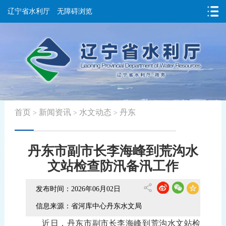
辽宁省水利厅
无障碍浏览
首页
新闻资讯
水文动态
丹东
>
>
>
丹东市副市长李海峰到荒沟水
文站检查防汛备汛工作
发布时间：2026年06月02日
信息来源：省河库中心丹东水文局
近日，丹东市副市长李海峰
到荒沟水文站检