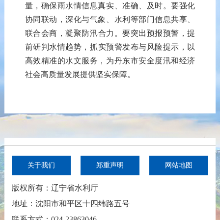
量，确保
雨水情信息
真实、准确、及时
。
要
强化
协同联动，深化
与气象、水利
等
部门
信息共享
、
联合
会商
，
凝聚防汛
合力
。
要
突出
预报预警
，提
前
研
判
水情
趋势，抓实
预警发布
与
风险提示
，以
高效
精准
的水文服务，为丹东市安全度汛和
经济
社会高质量发展提供坚实
保障。
关于我们
郑重声明
网站地图
版权所有：辽宁省水利厅
地址：沈阳市和平区十四纬路五号
联系方式：024-23863046