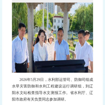
2026年5月29日，水利部运管司
、
防御司
组成
水旱灾害防御和水利工程建设运行
调研
组，
到辽
阳水文站检查指导水文测报工作
。
省水利厅
、
辽
阳市
政府
有关负责同志参加
调研
。