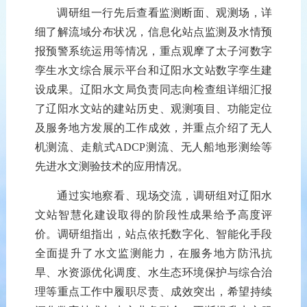
调研
组一行先后查看监测断面、观测场，详
细了解流域分布状况，信息化站点监测及水情预
报预警系统运用等情况，重点观摩了太子河数字
孪生水文综合展示平台和辽阳水文站数字孪生建
设成果。辽阳水文局负责同志向检查组详细汇报
了辽阳水文站的建站历史、观测项目、功能定位
及服务地方发展的工作成效，并重点介绍了无人
机测流、走航式ADCP测流、无人船地形测绘等
先进水文测验技术
的应用情况。
通过实地察看、现场交流，
调研
组对辽阳水
文站智慧化建设取得的阶段性成果给予高度评
价。
调研
组指出，站点依托数字化、智能化手段
全面提升了水文监测能力，在服务地方防汛抗
旱、水资源优化调度、水生态环境保护与综合治
理等重点工作中履职尽责、成效突出，希望持续